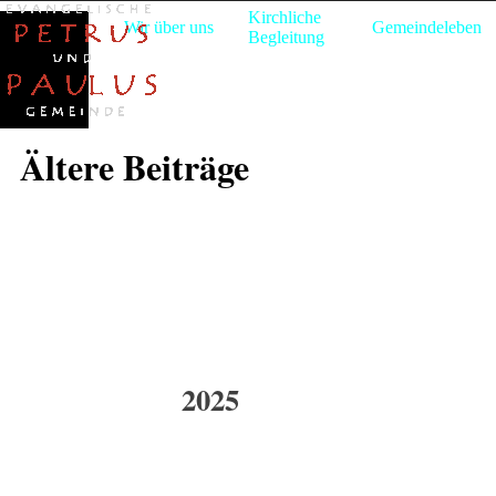
Direkt zum Seiteninhalt
Menü üb
Kirchliche
Willkommen
Wir über uns
Gemeindeleben
▼
▼
Begleitung
Ältere Beiträge
2025