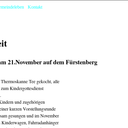
Menü überspringen
emeindeleben
Kontakt
▼
it
l am 21.November auf dem Fürstenberg
e Thermoskanne Tee gekocht, alle
 zum Kindergottesdienst
.
 Kindern und zugehörigen
einer kurzen Vorstellungsrunde
nsam gesungen und im November
im Kinderwagen, Fahrradanhänger