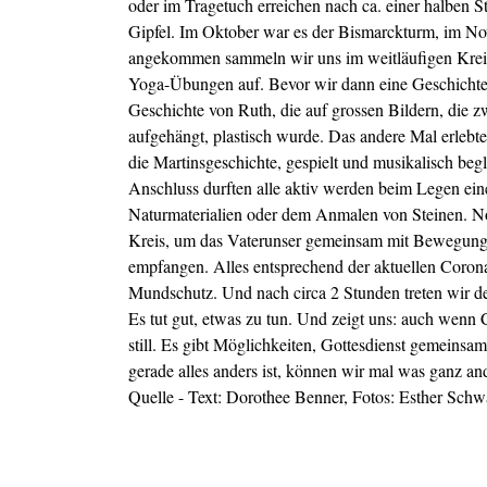
oder im Tragetuch erreichen nach ca. einer halben St
Gipfel. Im Oktober war es der Bismarckturm, im N
angekommen sammeln wir uns im weitläufigen Krei
Yoga-Übungen auf. Bevor wir dann eine Geschichte 
Geschichte von Ruth, die auf grossen Bildern, die
aufgehängt, plastisch wurde. Das andere Mal erleb
die Martinsgeschichte, gespielt und musikalisch begl
Anschluss durften alle aktiv werden beim Legen ei
Naturmaterialien oder dem Anmalen von Steinen. N
Kreis, um das Vaterunser gemeinsam mit Bewegung
empfangen. Alles entsprechend der aktuellen Coro
Mundschutz. Und nach circa 2 Stunden treten wir 
Es tut gut, etwas zu tun. Und zeigt uns: auch wenn C
still. Es gibt Möglichkeiten, Gottesdienst gemeinsam
gerade alles anders ist, können wir mal was ganz an
Quelle - Text: Dorothee Benner, Fotos: Esther Schw